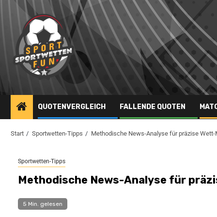
QUOTENVERGLEICH
FALLENDE QUOTEN
MAT
Start
Sportwetten-Tipps
Methodische News-Analyse für präzise Wett-
Sportwetten-Tipps
Methodische News-Analyse für präzi
5 Min. gelesen