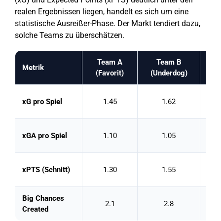
realen Ergebnissen liegen, handelt es sich um eine
statistische Ausreißer-Phase. Der Markt tendiert dazu,
solche Teams zu überschätzen.
Team A
Team B
Metrik
Inte
(Favorit)
(Underdog)
Unde
xG pro Spiel
1.45
1.62
Cha
Def
xGA pro Spiel
1.10
1.05
stab
Team
xPTS (Schnitt)
1.30
1.55
unte
Big Chances
Deut
2.1
2.8
Created
Und