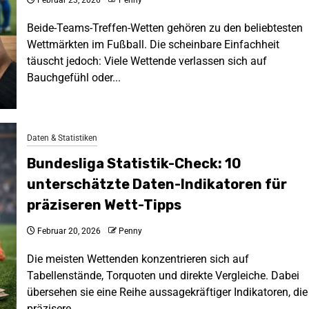
Beide-Teams-Treffen-Wetten gehören zu den beliebtesten
Wettmärkten im Fußball. Die scheinbare Einfachheit
täuscht jedoch: Viele Wettende verlassen sich auf
Bauchgefühl oder...
Daten & Statistiken
Bundesliga Statistik-Check: 10
unterschätzte Daten-Indikatoren für
präziseren Wett-Tipps
Februar 20, 2026
Penny
Die meisten Wettenden konzentrieren sich auf
Tabellenstände, Torquoten und direkte Vergleiche. Dabei
übersehen sie eine Reihe aussagekräftiger Indikatoren, die
präzisere...