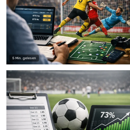
5 Min. gelesen