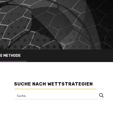
SE METHODE
SUCHE NACH WETTSTRATEGIEN