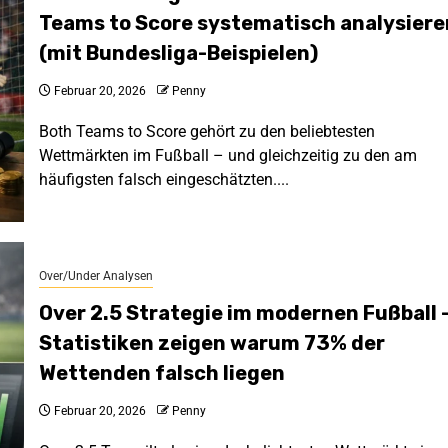
Teams to Score systematisch analysiere
(mit Bundesliga-Beispielen)
Februar 20, 2026
Penny
Both Teams to Score gehört zu den beliebtesten
Wettmärkten im Fußball – und gleichzeitig zu den am
häufigsten falsch eingeschätzten....
Over/Under Analysen
Over 2.5 Strategie im modernen Fußball 
Statistiken zeigen warum 73% der
Wettenden falsch liegen
Februar 20, 2026
Penny