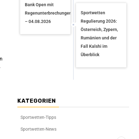
Bank Open mit
Sportwetten
Regenunterbrechungen
Regulierung 2026:
– 04.08.2026
Österreich, Zypern,
Rumänien und der
Fall Kalshi im
Überblick
en
.
KATEGORIEN
Sportwetten-Tipps
Sportwetten-News