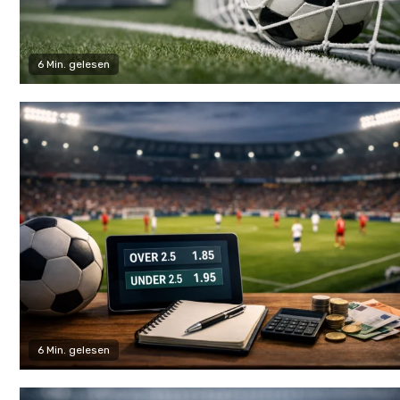
6 Min. gelesen
6 Min. gelesen