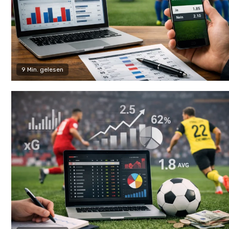
9 Min. gelesen