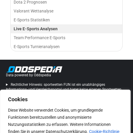
Dota 2 Prognosen
Valorant Wettanalyse
E-Sports Statistiken
Live E-Sports Analysen
Team Performance E-Sports
E-Sports Turnieranalysen
Data powered by Oddspedia
Rechtlicher Hinweis: sportwetten FUN ist ein unabhängiges
Informations- und Vergleichsportal und bietet keine eigenen Sportwetten
an. Nutzung ab 18 Jahren. Bitte beachten Sie die nationalen
Cookies
Glücksspielbestimmungen sowie die AGB der jeweiligen Wettanbieter.
Diese Website verwendet Cookies, um grundlegende
Folge uns auf
Funktionen bereitzustellen und anonymisierte
Nutzungsstatistiken zu erfassen. Weitere Informationen
Datenschutzerklärung
Impressum
Cookie-Richtlinie (EU)
finden Sie in unserer Datenschutzerklärung.
Cookie-Richtlinie