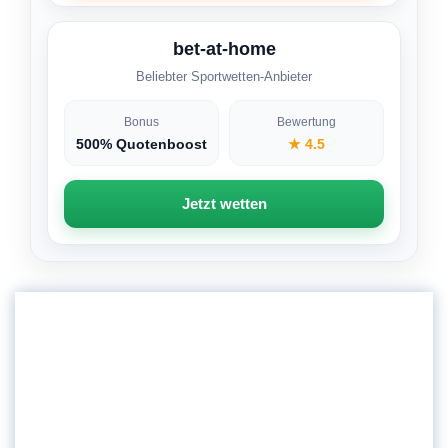
bet-at-home
Beliebter Sportwetten-Anbieter
Bonus
Bewertung
500% Quotenboost
★ 4.5
Jetzt wetten