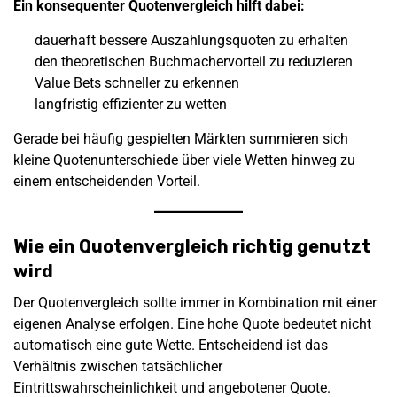
Ein konsequenter Quotenvergleich hilft dabei:
dauerhaft bessere Auszahlungsquoten zu erhalten
den theoretischen Buchmachervorteil zu reduzieren
Value Bets schneller zu erkennen
langfristig effizienter zu wetten
Gerade bei häufig gespielten Märkten summieren sich
kleine Quotenunterschiede über viele Wetten hinweg zu
einem entscheidenden Vorteil.
Wie ein Quotenvergleich richtig genutzt
wird
Der Quotenvergleich sollte immer in Kombination mit einer
eigenen Analyse erfolgen. Eine hohe Quote bedeutet nicht
automatisch eine gute Wette. Entscheidend ist das
Verhältnis zwischen tatsächlicher
Eintrittswahrscheinlichkeit und angebotener Quote.