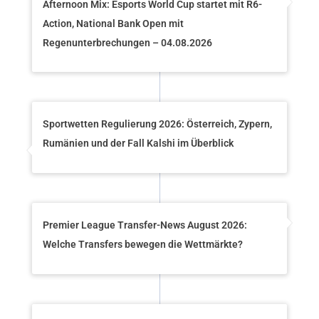
Afternoon Mix: Esports World Cup startet mit R6-
Action, National Bank Open mit
Regenunterbrechungen – 04.08.2026
Sportwetten Regulierung 2026: Österreich, Zypern,
Rumänien und der Fall Kalshi im Überblick
Premier League Transfer-News August 2026:
Welche Transfers bewegen die Wettmärkte?