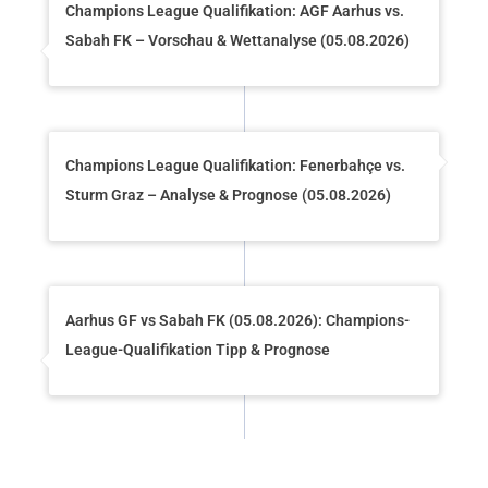
Champions League Qualifikation: AGF Aarhus vs.
Sabah FK – Vorschau & Wettanalyse (05.08.2026)
Champions League Qualifikation: Fenerbahçe vs.
Sturm Graz – Analyse & Prognose (05.08.2026)
Aarhus GF vs Sabah FK (05.08.2026): Champions-
League-Qualifikation Tipp & Prognose