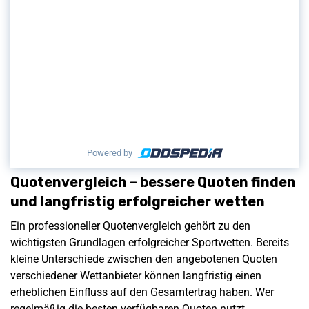
Powered by
Quotenvergleich – bessere Quoten finden
und langfristig erfolgreicher wetten
Ein professioneller Quotenvergleich gehört zu den
wichtigsten Grundlagen erfolgreicher Sportwetten. Bereits
kleine Unterschiede zwischen den angebotenen Quoten
verschiedener Wettanbieter können langfristig einen
erheblichen Einfluss auf den Gesamtertrag haben. Wer
regelmäßig die besten verfügbaren Quoten nutzt,