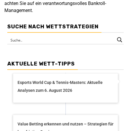
achten Sie auf ein verantwortungsvolles Bankroll-
Management.
SUCHE NACH WETTSTRATEGIEN
AKTUELLE WETT-TIPPS
Esports World Cup & Tennis-Masters: Aktuelle
Analysen zum 6. August 2026
Value Betting erkennen und nutzen – Strategien für