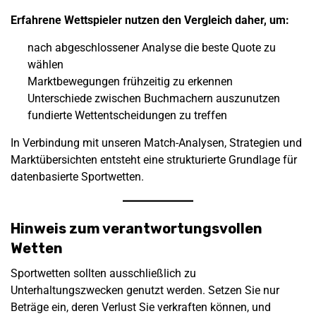
Erfahrene Wettspieler nutzen den Vergleich daher, um:
nach abgeschlossener Analyse die beste Quote zu
wählen
Marktbewegungen frühzeitig zu erkennen
Unterschiede zwischen Buchmachern auszunutzen
fundierte Wettentscheidungen zu treffen
In Verbindung mit unseren Match-Analysen, Strategien und
Marktübersichten entsteht eine strukturierte Grundlage für
datenbasierte Sportwetten.
Hinweis zum verantwortungsvollen
Wetten
Sportwetten sollten ausschließlich zu
Unterhaltungszwecken genutzt werden. Setzen Sie nur
Beträge ein, deren Verlust Sie verkraften können, und