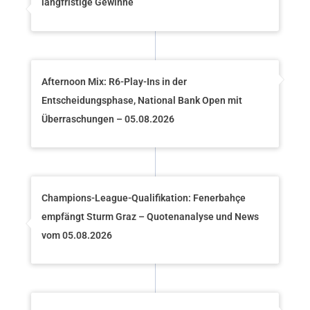
langfristige Gewinne
Afternoon Mix: R6-Play-Ins in der
Entscheidungsphase, National Bank Open mit
Überraschungen – 05.08.2026
Champions-League-Qualifikation: Fenerbahçe
empfängt Sturm Graz – Quotenanalyse und News
vom 05.08.2026