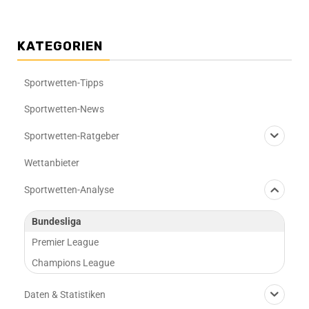
KATEGORIEN
Sportwetten-Tipps
Sportwetten-News
Sportwetten-Ratgeber
Wettanbieter
Sportwetten-Analyse
Bundesliga
Premier League
Champions League
Daten & Statistiken