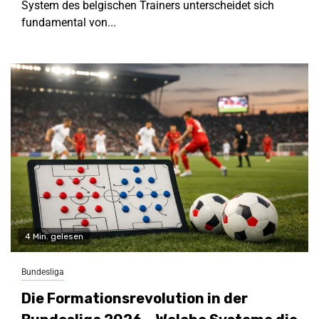
System des belgischen Trainers unterscheidet sich
fundamental von...
4 Min. gelesen
Bundesliga
Die Formationsrevolution in der