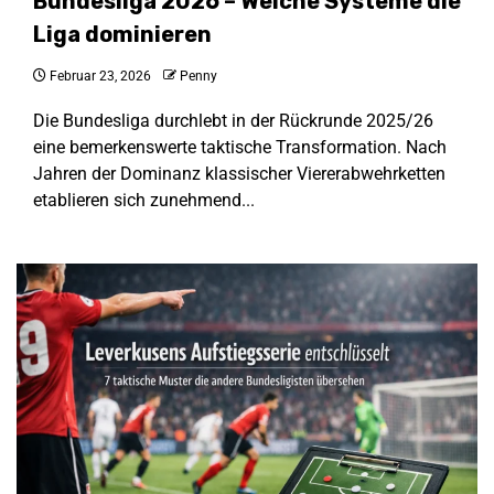
Bundesliga 2026 – Welche Systeme die
Liga dominieren
Februar 23, 2026
Penny
Die Bundesliga durchlebt in der Rückrunde 2025/26
eine bemerkenswerte taktische Transformation. Nach
Jahren der Dominanz klassischer Viererabwehrketten
etablieren sich zunehmend...