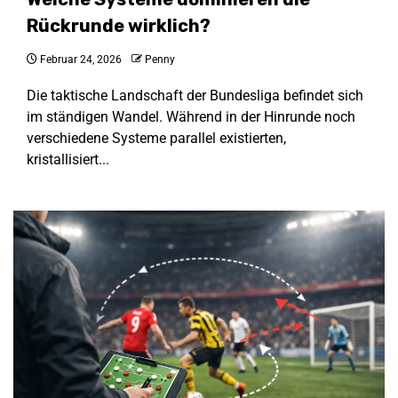
Rückrunde wirklich?
Februar 24, 2026
Penny
Die taktische Landschaft der Bundesliga befindet sich
im ständigen Wandel. Während in der Hinrunde noch
verschiedene Systeme parallel existierten,
kristallisiert...