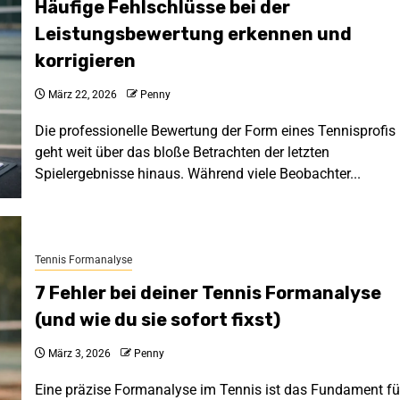
Häufige Fehlschlüsse bei der
Leistungsbewertung erkennen und
korrigieren
März 22, 2026
Penny
Die professionelle Bewertung der Form eines Tennisprofis
geht weit über das bloße Betrachten der letzten
Spielergebnisse hinaus. Während viele Beobachter...
Tennis Formanalyse
7 Fehler bei deiner Tennis Formanalyse
(und wie du sie sofort fixst)
März 3, 2026
Penny
Eine präzise Formanalyse im Tennis ist das Fundament fü