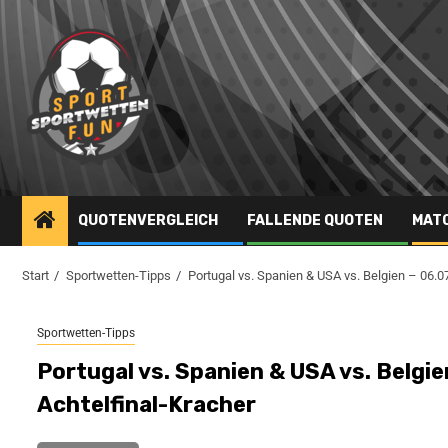
QUOTENVERGLEICH
FALLENDE QUOTEN
MAT
Start
Sportwetten-Tipps
Portugal vs. Spanien & USA vs. Belgien – 06.0
Sportwetten-Tipps
Portugal vs. Spanien & USA vs. Belgi
Achtelfinal-Kracher