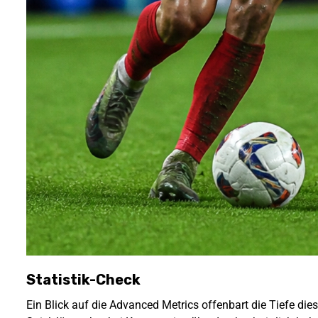
Statistik-Check
Ein Blick auf die Advanced Metrics offenbart die Tiefe di