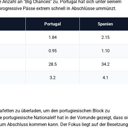
he Anzahl an "Big Chances" zu. Portugal hat sich unter seinem
 progressive Pässe extrem schnell in Abschlüsse ummünzt.
Portugal
Spanien
1.84
2.15
0.95
1.10
28.5
34.2
3.2
4.1
tafetten zu überladen, um den portugiesischen Block zu
ie portugiesische Nationalelf hat in der Vorrunde gezeigt, dass si
zum Abschluss kommen kann. Der Fokus liegt auf der Besetzung