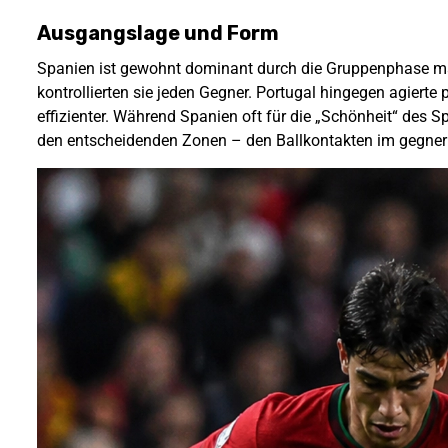
Ausgangslage und Form
Spanien ist gewohnt dominant durch die Gruppenphase mars
kontrollierten sie jeden Gegner. Portugal hingegen agierte
effizienter. Während Spanien oft für die „Schönheit“ des Sp
den entscheidenden Zonen – den Ballkontakten im gegneri