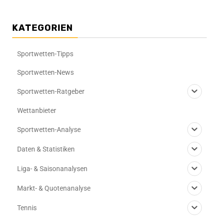
KATEGORIEN
Sportwetten-Tipps
Sportwetten-News
Sportwetten-Ratgeber
Wettanbieter
Sportwetten-Analyse
Daten & Statistiken
Liga- & Saisonanalysen
Markt- & Quotenanalyse
Tennis