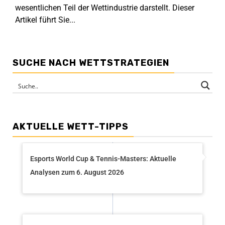
wesentlichen Teil der Wettindustrie darstellt. Dieser
Artikel führt Sie...
SUCHE NACH WETTSTRATEGIEN
AKTUELLE WETT-TIPPS
Esports World Cup & Tennis-Masters: Aktuelle
Analysen zum 6. August 2026