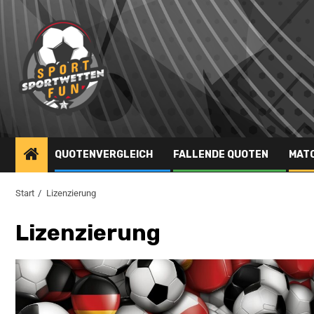
QUOTENVERGLEICH
FALLENDE QUOTEN
MAT
Start
Lizenzierung
Lizenzierung