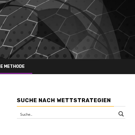
SE METHODE
SUCHE NACH WETTSTRATEGIEN