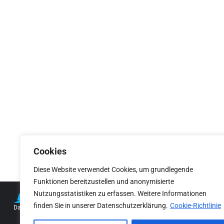
Cookies
Diese Website verwendet Cookies, um grundlegende
Funktionen bereitzustellen und anonymisierte
Nutzungsstatistiken zu erfassen. Weitere Informationen
finden Sie in unserer Datenschutzerklärung.
Cookie-Richtlinie
Data powered by Oddspedia