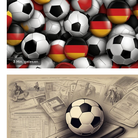
3 Min. gelesen