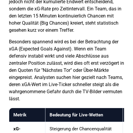
jedoch nicht der kumulierte Endwert entscheidend,
sondern die xG-Rate pro Zeitintervall. Ein Team, das in
den letzten 15 Minuten kontinuierlich Chancen mit
hoher Qualität (Big Chances) kreiert, steht statistisch
gesehen kurz vor einem Treffer.
Besonders spannend wird es bei der Betrachtung der
xGA (Expected Goals Against). Wenn ein Team
defensiv instabil wirkt und viele Abschlüsse aus
zentraler Position zulässt, wird dies oft erst verzögert in
den Quoten für "Nächstes Tor" oder Über-Märkte
eingepreist. Analysten suchen hier gezielt nach Teams,
deren xGA-Wert im Live-Ticker schneller steigt als die
wahrgenommene Gefahr durch die TV-Bilder vermuten
lässt.
Metrik
Bedeutung für Live-Wetten
Ha
xG-
Steigerung der Chancenqualität
We