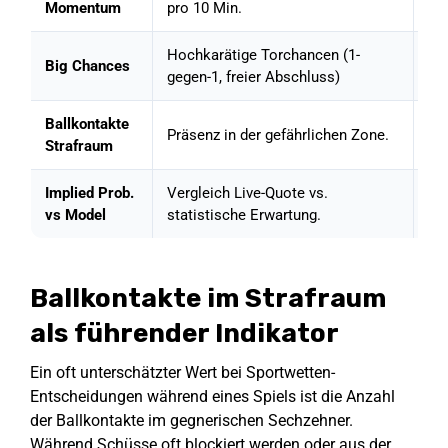
Momentum
pro 10 Min.
xG
Hochkarätige Torchancen (1-
In
Big Chances
gegen-1, freier Abschluss)
tro
Ballkontakte
Sic
Präsenz in der gefährlichen Zone.
Strafraum
Sc
Implied Prob.
Vergleich Live-Quote vs.
Va
vs Model
statistische Erwartung.
5%
Ballkontakte im Strafraum
als führender Indikator
Ein oft unterschätzter Wert bei Sportwetten-
Entscheidungen während eines Spiels ist die Anzahl
der Ballkontakte im gegnerischen Sechzehner.
Während Schüsse oft blockiert werden oder aus der