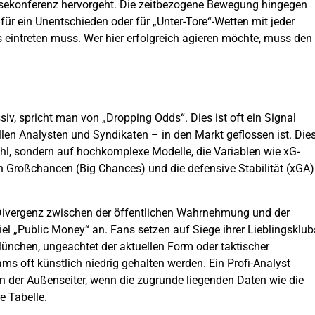
essekonferenz hervorgeht. Die zeitbezogene Bewegung hingegen
 für ein Unentschieden oder für „Unter-Tore“-Wetten mit jeder
 eintreten muss. Wer hier erfolgreich agieren möchte, muss den
v, spricht man von „Dropping Odds“. Dies ist oft ein Signal
len Analysten und Syndikaten – in den Markt geflossen ist. Die
hl, sondern auf hochkomplexe Modelle, die Variablen wie xG-
en Großchancen (Big Chances) und die defensive Stabilität (xGA)
e Divergenz zwischen der öffentlichen Wahrnehmung und der
viel „Public Money“ an. Fans setzen auf Siege ihrer Lieblingsklub
ünchen, ungeachtet der aktuellen Form oder taktischer
ms oft künstlich niedrig gehalten werden. Ein Profi-Analyst
n der Außenseiter, wenn die zugrunde liegenden Daten wie die
e Tabelle.