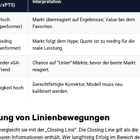
Interpretation
G/xPTS)
Hoch
Markt überreagiert auf Ergebnisse; Value bei dem
performer)
Favoriten.
iedrig
Markt folgt dem Hype; Quote ist zu niedrig für die
performer)
reale Leistung.
nder xGA-
Chance auf “Unter”-Märkte, bevor der breite Markt
Trend
reagiert.
Gerechtfertigte Korrektur; Modell muss neu
igkeit hoch
kalibriert werden.
zung von Linienbewegungen
gleicht sie mit der „Closing Line“. Die Closing Line gilt als die
baren Informationen enthält. Wer langfristig Erfolg im Bereich de