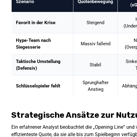
Szenario
Quotenbewegung
(x
Favorit in der Krise
Steigend
(Under
Hype-Team nach
N
Massiv fallend
Siegesserie
(Over
Taktische Umstellung
Sinke
Stabil
(Defensiv)
Sprunghafter
Schlüsselspieler fehlt
Abhäng
Anstieg
Strategische Ansätze zur Nut
Ein erfahrener Analyst beobachtet die „Opening Line“ und ver
effizienteste Quote, da sie alle bis zum Spielbeginn verfüg