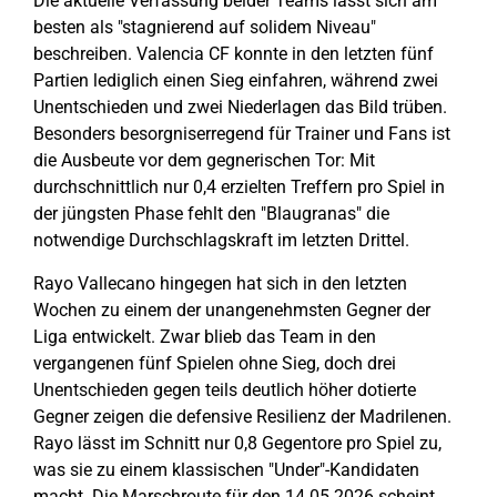
Die aktuelle Verfassung beider Teams lässt sich am
besten als "stagnierend auf solidem Niveau"
beschreiben. Valencia CF konnte in den letzten fünf
Partien lediglich einen Sieg einfahren, während zwei
Unentschieden und zwei Niederlagen das Bild trüben.
Besonders besorgniserregend für Trainer und Fans ist
die Ausbeute vor dem gegnerischen Tor: Mit
durchschnittlich nur 0,4 erzielten Treffern pro Spiel in
der jüngsten Phase fehlt den "Blaugranas" die
notwendige Durchschlagskraft im letzten Drittel.
Rayo Vallecano hingegen hat sich in den letzten
Wochen zu einem der unangenehmsten Gegner der
Liga entwickelt. Zwar blieb das Team in den
vergangenen fünf Spielen ohne Sieg, doch drei
Unentschieden gegen teils deutlich höher dotierte
Gegner zeigen die defensive Resilienz der Madrilenen.
Rayo lässt im Schnitt nur 0,8 Gegentore pro Spiel zu,
was sie zu einem klassischen "Under"-Kandidaten
macht. Die Marschroute für den 14.05.2026 scheint