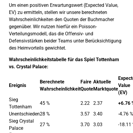
Um einen positiven Erwartungswert (Expected Value,
EV) zu ermitteln, stellen wir unsere berechneten
Wahrscheinlichkeiten den Quoten der Buchmacher
gegenüber. Wir nutzen hierfür ein Poisson-
Verteilungsmodell, das die Offensiv- und
Defensivstärken beider Teams unter Berücksichtigung
des Heimvorteils gewichtet.
Wahrscheinlichkeitstabelle für das Spiel Tottenham
vs. Crystal Palace:
Expect
Berechnete
Faire
Aktuelle
Ereignis
Value
Wahrscheinlichkeit
Quote
Marktquote
(EV)
Sieg
45 %
2.22
2.37
+6.76 
Tottenham
Unentschieden
28 %
3.57
3.40
-4.76 
Sieg Crystal
27 %
3.70
3.03
-18.11
Palace