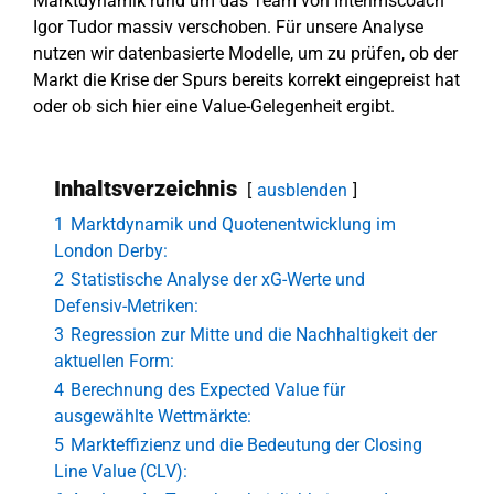
Marktdynamik rund um das Team von Interimscoach
Igor Tudor massiv verschoben. Für unsere Analyse
nutzen wir datenbasierte Modelle, um zu prüfen, ob der
Markt die Krise der Spurs bereits korrekt eingepreist hat
oder ob sich hier eine Value-Gelegenheit ergibt.
Inhaltsverzeichnis
ausblenden
1
Marktdynamik und Quotenentwicklung im
London Derby:
2
Statistische Analyse der xG-Werte und
Defensiv-Metriken:
3
Regression zur Mitte und die Nachhaltigkeit der
aktuellen Form:
4
Berechnung des Expected Value für
ausgewählte Wettmärkte:
5
Markteffizienz und die Bedeutung der Closing
Line Value (CLV):