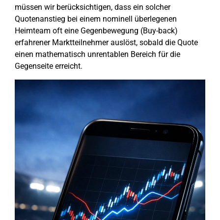
müssen wir berücksichtigen, dass ein solcher
Quotenanstieg bei einem nominell überlegenen
Heimteam oft eine Gegenbewegung (Buy-back)
erfahrener Marktteilnehmer auslöst, sobald die Quote
einen mathematisch unrentablen Bereich für die
Gegenseite erreicht.