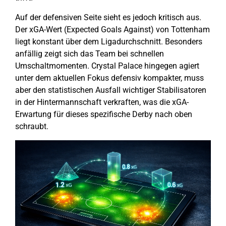
Auf der defensiven Seite sieht es jedoch kritisch aus.
Der xGA-Wert (Expected Goals Against) von Tottenham
liegt konstant über dem Ligadurchschnitt. Besonders
anfällig zeigt sich das Team bei schnellen
Umschaltmomenten. Crystal Palace hingegen agiert
unter dem aktuellen Fokus defensiv kompakter, muss
aber den statistischen Ausfall wichtiger Stabilisatoren
in der Hintermannschaft verkraften, was die xGA-
Erwartung für dieses spezifische Derby nach oben
schraubt.