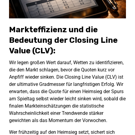
Markteffizienz und die
Bedeutung der Closing Line
Value (CLV):
Wir legen großen Wert darauf, Wetten zu identifizieren,
die den Markt schlagen, bevor die Quoten kurz vor
Anpfiff wieder sinken. Die Closing Line Value (CLV) ist
der ultimative Gradmesser für langfristigen Erfolg. Wir
erwarten, dass die Quote für einen Heimsieg der Spurs
am Spieltag selbst wieder leicht sinken wird, sobald die
finalen Markteinschätzungen die statistische
Wahrscheinlichkeit einer Trendwende stärker
gewichten als das Momentum der Vorwochen.
Wer frühzeitig auf den Heimsieg setzt, sichert sich