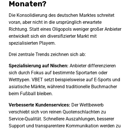
Monaten?
Die Konsolidierung des deutschen Marktes schreitet
voran, aber nicht in die ursprünglich erwartete
Richtung. Statt eines Oligopols weniger großer Anbieter
entwickelt sich ein diversifizierter Markt mit
spezialisierten Playern.
Drei zentrale Trends zeichnen sich ab:
Spezialisierung auf Nischen:
Anbieter differenzieren
sich durch Fokus auf bestimmte Sportarten oder
Wetttypen. VBET setzt beispielsweise auf E-Sports und
asiatische Märkte, während traditionelle Buchmacher
beim Fußball bleiben.
Verbesserte Kundenservices:
Der Wettbewerb
verschiebt sich von reinen Quotenschlachten zu
Service-Qualität. Schnellere Auszahlungen, besserer
Support und transparentere Kommunikation werden zu