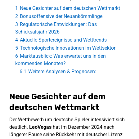
1
Neue Gesichter auf dem deutschen Wettmarkt
2
Bonusoffensive der Neuankömmlinge
3
Regulatorische Entwicklungen: Das
Schicksalsjahr 2026
4
Aktuelle Sportereignisse und Wetttrends
5
Technologische Innovationen im Wettsektor
6
Marktausblick: Was erwartet uns in den
kommenden Monaten?
6.1
Weitere Analysen & Prognosen:
Neue Gesichter auf dem
deutschen Wettmarkt
Der Wettbewerb um deutsche Spieler intensiviert sich
deutlich.
LeoVegas
hat im Dezember 2024 nach
längerer Pause seine Rückkehr mit deutscher Lizenz