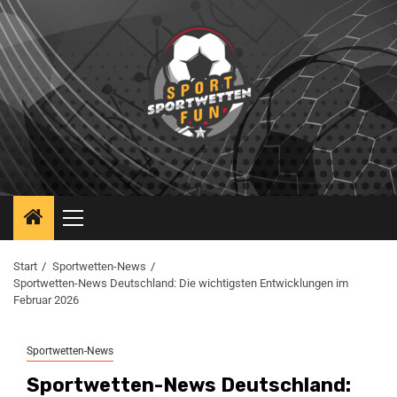
Start
Sportwetten-News
Sportwetten-News Deutschland: Die wichtigsten Entwicklungen im
Februar 2026
Sportwetten-News
Sportwetten-News Deutschland: