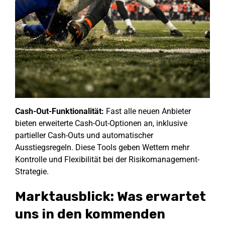
Cash-Out-Funktionalität:
Fast alle neuen Anbieter
bieten erweiterte Cash-Out-Optionen an, inklusive
partieller Cash-Outs und automatischer
Ausstiegsregeln. Diese Tools geben Wettern mehr
Kontrolle und Flexibilität bei der Risikomanagement-
Strategie.
Marktausblick: Was erwartet
uns in den kommenden