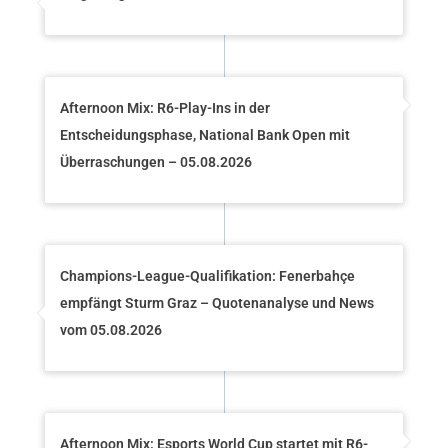
Afternoon Mix: R6-Play-Ins in der
Entscheidungsphase, National Bank Open mit
Überraschungen – 05.08.2026
Champions-League-Qualifikation: Fenerbahçe
empfängt Sturm Graz – Quotenanalyse und News
vom 05.08.2026
Afternoon Mix: Esports World Cup startet mit R6-