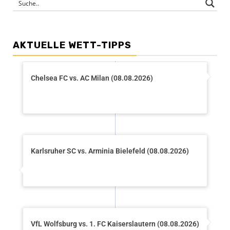
AKTUELLE WETT-TIPPS
Chelsea FC vs. AC Milan (08.08.2026)
Karlsruher SC vs. Arminia Bielefeld (08.08.2026)
VfL Wolfsburg vs. 1. FC Kaiserslautern (08.08.2026)