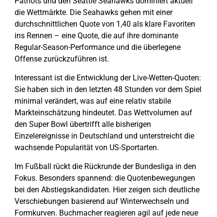
Patriots und den Seattle Seahawks dominiert aktuell
die Wettmärkte. Die Seahawks gehen mit einer
durchschnittlichen Quote von 1,40 als klare Favoriten
ins Rennen – eine Quote, die auf ihre dominante
Regular-Season-Performance und die überlegene
Offense zurückzuführen ist.
Interessant ist die Entwicklung der Live-Wetten-Quoten:
Sie haben sich in den letzten 48 Stunden vor dem Spiel
minimal verändert, was auf eine relativ stabile
Markteinschätzung hindeutet. Das Wettvolumen auf
den Super Bowl übertrifft alle bisherigen
Einzelereignisse in Deutschland und unterstreicht die
wachsende Popularität von US-Sportarten.
Im Fußball rückt die Rückrunde der Bundesliga in den
Fokus. Besonders spannend: die Quotenbewegungen
bei den Abstiegskandidaten. Hier zeigen sich deutliche
Verschiebungen basierend auf Winterwechseln und
Formkurven. Buchmacher reagieren agil auf jede neue