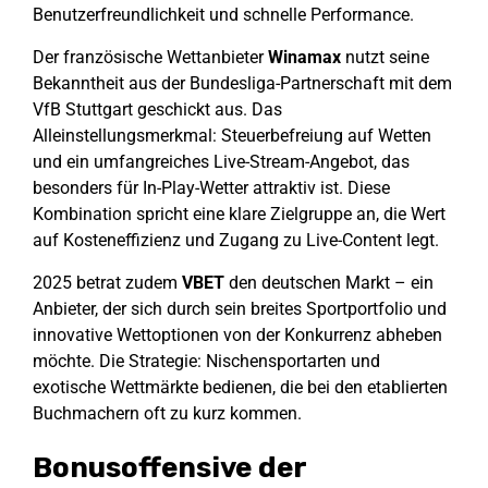
Benutzerfreundlichkeit und schnelle Performance.
Der französische Wettanbieter
Winamax
nutzt seine
Bekanntheit aus der Bundesliga-Partnerschaft mit dem
VfB Stuttgart geschickt aus. Das
Alleinstellungsmerkmal: Steuerbefreiung auf Wetten
und ein umfangreiches Live-Stream-Angebot, das
besonders für In-Play-Wetter attraktiv ist. Diese
Kombination spricht eine klare Zielgruppe an, die Wert
auf Kosteneffizienz und Zugang zu Live-Content legt.
2025 betrat zudem
VBET
den deutschen Markt – ein
Anbieter, der sich durch sein breites Sportportfolio und
innovative Wettoptionen von der Konkurrenz abheben
möchte. Die Strategie: Nischensportarten und
exotische Wettmärkte bedienen, die bei den etablierten
Buchmachern oft zu kurz kommen.
Bonusoffensive der