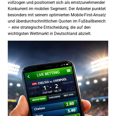
vollzogen und positioniert sich als ernstzunehmender
Konkurrent im mobilen Segment. Der Anbieter punktet
besonders mit seinem optimierten Mobile-First-Ansatz
und überdurchschnittlichen Quoten im Fußballbereich
– eine strategische Entscheidung, die auf den
wichtigsten Wettmarkt in Deutschland abzielt.