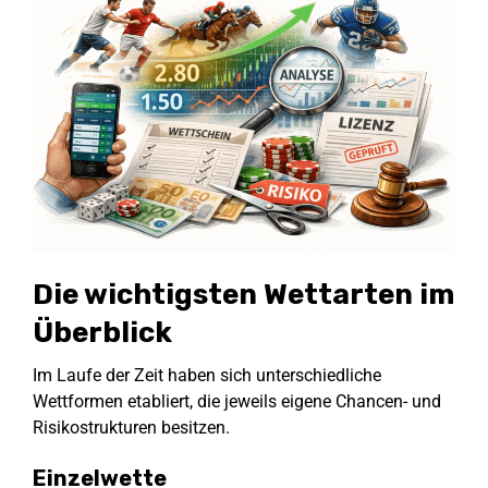
Die wichtigsten Wettarten im
Überblick
Im Laufe der Zeit haben sich unterschiedliche
Wettformen etabliert, die jeweils eigene Chancen- und
Risikostrukturen besitzen.
Einzelwette