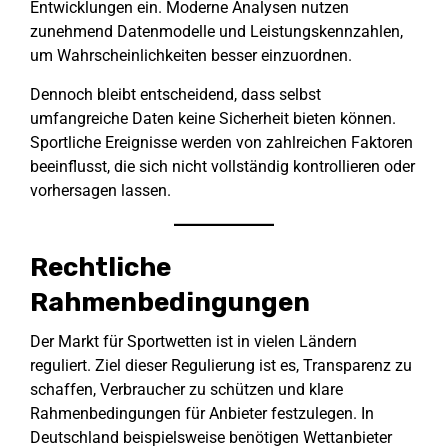
Entwicklungen ein. Moderne Analysen nutzen
zunehmend Datenmodelle und Leistungskennzahlen,
um Wahrscheinlichkeiten besser einzuordnen.
Dennoch bleibt entscheidend, dass selbst
umfangreiche Daten keine Sicherheit bieten können.
Sportliche Ereignisse werden von zahlreichen Faktoren
beeinflusst, die sich nicht vollständig kontrollieren oder
vorhersagen lassen.
Rechtliche
Rahmenbedingungen
Der Markt für Sportwetten ist in vielen Ländern
reguliert. Ziel dieser Regulierung ist es, Transparenz zu
schaffen, Verbraucher zu schützen und klare
Rahmenbedingungen für Anbieter festzulegen. In
Deutschland beispielsweise benötigen Wettanbieter