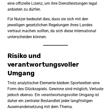
eine offizielle Lizenz, um ihre Dienstleistungen legal
anbieten zu dürfen.
Für Nutzer bedeutet dies, dass sie sich mit den
jeweiligen gesetzlichen Regelungen ihres Landes
vertraut machen sollten, da sich diese international
unterscheiden können.
Risiko und
verantwortungsvoller
Umgang
Trotz analytischer Elemente bleiben Sportwetten eine
Form des Glücksspiels. Gewinne sind möglich, Verluste
jedoch ebenso. Ein verantwortungsvoller Umgang ist
daher ein zentraler Bestandteil jeder langfristigen
Auseinandersetzung mit dem Thema.