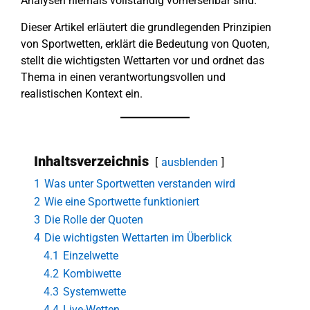
Analysen niemals vollständig vorhersehbar sind.
Dieser Artikel erläutert die grundlegenden Prinzipien
von Sportwetten, erklärt die Bedeutung von Quoten,
stellt die wichtigsten Wettarten vor und ordnet das
Thema in einen verantwortungsvollen und
realistischen Kontext ein.
Inhaltsverzeichnis
ausblenden
1
Was unter Sportwetten verstanden wird
2
Wie eine Sportwette funktioniert
3
Die Rolle der Quoten
4
Die wichtigsten Wettarten im Überblick
4.1
Einzelwette
4.2
Kombiwette
4.3
Systemwette
4.4
Live-Wetten