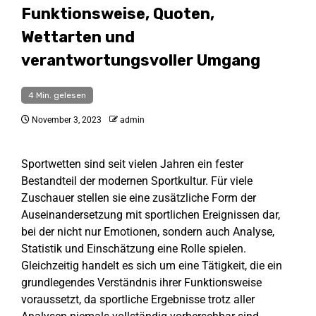
Funktionsweise, Quoten,
Wettarten und
verantwortungsvoller Umgang
4 Min. gelesen
November 3, 2023
admin
Sportwetten sind seit vielen Jahren ein fester
Bestandteil der modernen Sportkultur. Für viele
Zuschauer stellen sie eine zusätzliche Form der
Auseinandersetzung mit sportlichen Ereignissen dar,
bei der nicht nur Emotionen, sondern auch Analyse,
Statistik und Einschätzung eine Rolle spielen.
Gleichzeitig handelt es sich um eine Tätigkeit, die ein
grundlegendes Verständnis ihrer Funktionsweise
voraussetzt, da sportliche Ergebnisse trotz aller