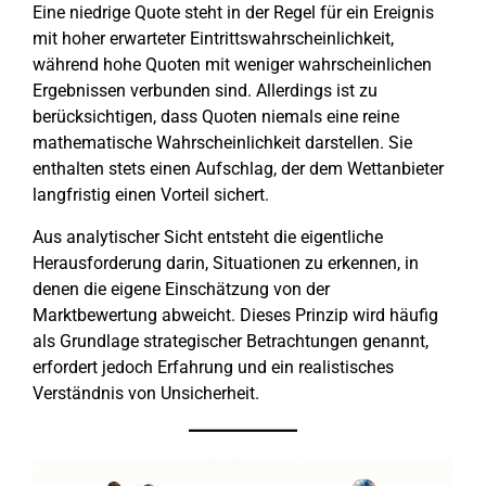
Eine niedrige Quote steht in der Regel für ein Ereignis
mit hoher erwarteter Eintrittswahrscheinlichkeit,
während hohe Quoten mit weniger wahrscheinlichen
Ergebnissen verbunden sind. Allerdings ist zu
berücksichtigen, dass Quoten niemals eine reine
mathematische Wahrscheinlichkeit darstellen. Sie
enthalten stets einen Aufschlag, der dem Wettanbieter
langfristig einen Vorteil sichert.
Aus analytischer Sicht entsteht die eigentliche
Herausforderung darin, Situationen zu erkennen, in
denen die eigene Einschätzung von der
Marktbewertung abweicht. Dieses Prinzip wird häufig
als Grundlage strategischer Betrachtungen genannt,
erfordert jedoch Erfahrung und ein realistisches
Verständnis von Unsicherheit.