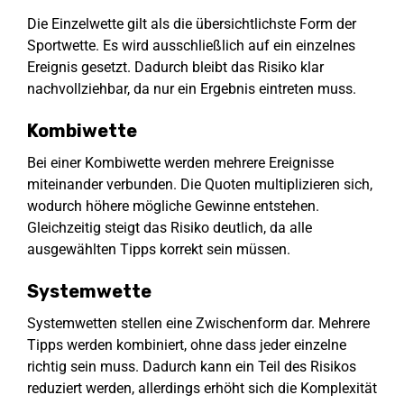
Die Einzelwette gilt als die übersichtlichste Form der
Sportwette. Es wird ausschließlich auf ein einzelnes
Ereignis gesetzt. Dadurch bleibt das Risiko klar
nachvollziehbar, da nur ein Ergebnis eintreten muss.
Kombiwette
Bei einer Kombiwette werden mehrere Ereignisse
miteinander verbunden. Die Quoten multiplizieren sich,
wodurch höhere mögliche Gewinne entstehen.
Gleichzeitig steigt das Risiko deutlich, da alle
ausgewählten Tipps korrekt sein müssen.
Systemwette
Systemwetten stellen eine Zwischenform dar. Mehrere
Tipps werden kombiniert, ohne dass jeder einzelne
richtig sein muss. Dadurch kann ein Teil des Risikos
reduziert werden, allerdings erhöht sich die Komplexität