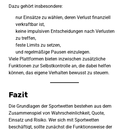
Dazu gehört insbesondere:
nur Einsätze zu wählen, deren Verlust finanziell
verkraftbar ist,
keine impulsiven Entscheidungen nach Verlusten
zu treffen,
feste Limits zu setzen,
und regelmäßige Pausen einzulegen.
Viele Plattformen bieten inzwischen zusätzliche
Funktionen zur Selbstkontrolle an, die dabei helfen
können, das eigene Verhalten bewusst zu steuern.
Fazit
Die Grundlagen der Sportwetten bestehen aus dem
Zusammenspiel von Wahrscheinlichkeit, Quote,
Einsatz und Risiko. Wer sich mit Sportwetten
beschäftigt, sollte zunächst die Funktionsweise der