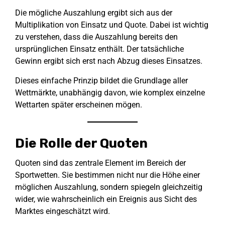
Die mögliche Auszahlung ergibt sich aus der
Multiplikation von Einsatz und Quote. Dabei ist wichtig
zu verstehen, dass die Auszahlung bereits den
ursprünglichen Einsatz enthält. Der tatsächliche
Gewinn ergibt sich erst nach Abzug dieses Einsatzes.
Dieses einfache Prinzip bildet die Grundlage aller
Wettmärkte, unabhängig davon, wie komplex einzelne
Wettarten später erscheinen mögen.
Die Rolle der Quoten
Quoten sind das zentrale Element im Bereich der
Sportwetten. Sie bestimmen nicht nur die Höhe einer
möglichen Auszahlung, sondern spiegeln gleichzeitig
wider, wie wahrscheinlich ein Ereignis aus Sicht des
Marktes eingeschätzt wird.