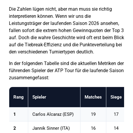
Die Zahlen lügen nicht, aber man muss sie richtig
interpretieren können. Wenn wir uns die
Leistungsträger der laufenden Saison 2026 ansehen,
fallen sofort die extrem hohen Gewinnquoten der Top 3
auf. Doch die wahre Geschichte wird oft erst beim Blick
auf die Tiebreak-Effizienz und die Punkteverteilung bei
den verschiedenen Turniertypen deutlich.
In der folgenden Tabelle sind die aktuellen Metriken der
führenden Spieler der ATP Tour für die laufende Saison
zusammengefasst:
Rang
Spieler
Matches
Siege
G
1
Carlos Alcaraz (ESP)
19
17
2
Jannik Sinner (ITA)
16
14