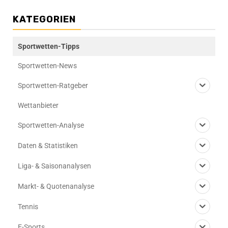
KATEGORIEN
Sportwetten-Tipps
Sportwetten-News
Sportwetten-Ratgeber
Wettanbieter
Sportwetten-Analyse
Daten & Statistiken
Liga- & Saisonanalysen
Markt- & Quotenanalyse
Tennis
E-Sports