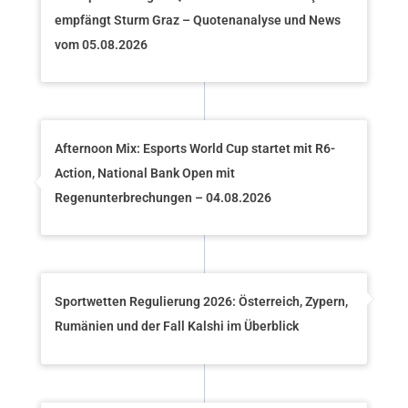
empfängt Sturm Graz – Quotenanalyse und News
vom 05.08.2026
Afternoon Mix: Esports World Cup startet mit R6-
Action, National Bank Open mit
Regenunterbrechungen – 04.08.2026
Sportwetten Regulierung 2026: Österreich, Zypern,
Rumänien und der Fall Kalshi im Überblick