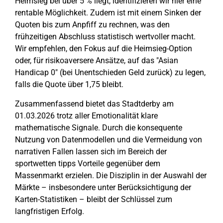
Heimsieg bei über 5 % liegt, identifizieren wir hier eine
rentable Möglichkeit. Zudem ist mit einem Sinken der
Quoten bis zum Anpfiff zu rechnen, was den
frühzeitigen Abschluss statistisch wertvoller macht.
Wir empfehlen, den Fokus auf die Heimsieg-Option
oder, für risikoaversere Ansätze, auf das "Asian
Handicap 0" (bei Unentschieden Geld zurück) zu legen,
falls die Quote über 1,75 bleibt.
Zusammenfassend bietet das Stadtderby am
01.03.2026 trotz aller Emotionalität klare
mathematische Signale. Durch die konsequente
Nutzung von Datenmodellen und die Vermeidung von
narrativen Fallen lassen sich im Bereich der
sportwetten tipps Vorteile gegenüber dem
Massenmarkt erzielen. Die Disziplin in der Auswahl der
Märkte – insbesondere unter Berücksichtigung der
Karten-Statistiken – bleibt der Schlüssel zum
langfristigen Erfolg.