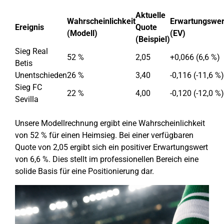
Aktuelle
Wahrscheinlichkeit
Erwartungswer
Ereignis
Quote
(Modell)
(EV)
(Beispiel)
Sieg Real
52 %
2,05
+0,066 (6,6 %)
Betis
Unentschieden
26 %
3,40
-0,116 (-11,6 %)
Sieg FC
22 %
4,00
-0,120 (-12,0 %)
Sevilla
Unsere Modellrechnung ergibt eine Wahrscheinlichkeit
von 52 % für einen Heimsieg. Bei einer verfügbaren
Quote von 2,05 ergibt sich ein positiver Erwartungswert
von 6,6 %. Dies stellt im professionellen Bereich eine
solide Basis für eine Positionierung dar.