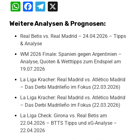
WhatsApp
Facebook
Telegram
X
Weitere Analysen & Prognosen:
Real Betis vs. Real Madrid – 24.04.2026 – Tipps
& Analyse
WM 2026 Finale: Spanien gegen Argentinien –
Analyse, Quoten & Wetttipps zum Endspiel am
19.07.2026
La Liga Kracher: Real Madrid vs. Atlético Madrid
– Das Derbi Madrileño im Fokus (22.03.2026)
La Liga Kracher: Real Madrid vs. Atlético Madrid
– Das Derbi Madrileño im Fokus (22.03.2026)
La Liga Check: Girona vs. Real Betis am
22.04.2026 – BTTS Tipps und xG-Analyse –
22.04.2026