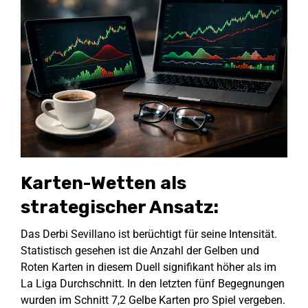
Karten-Wetten als
strategischer Ansatz:
Das Derbi Sevillano ist berüchtigt für seine Intensität.
Statistisch gesehen ist die Anzahl der Gelben und
Roten Karten in diesem Duell signifikant höher als im
La Liga Durchschnitt. In den letzten fünf Begegnungen
wurden im Schnitt 7,2 Gelbe Karten pro Spiel vergeben.