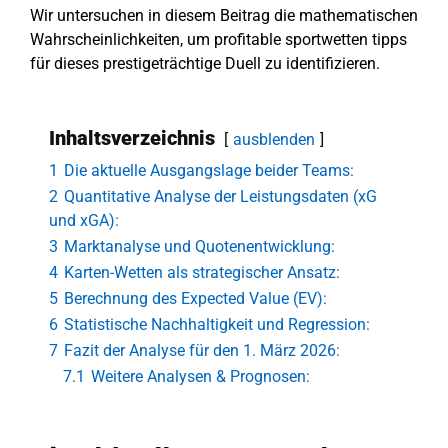
Wir untersuchen in diesem Beitrag die mathematischen
Wahrscheinlichkeiten, um profitable sportwetten tipps
für dieses prestigeträchtige Duell zu identifizieren.
Inhaltsverzeichnis
ausblenden
1
Die aktuelle Ausgangslage beider Teams:
2
Quantitative Analyse der Leistungsdaten (xG
und xGA):
3
Marktanalyse und Quotenentwicklung:
4
Karten-Wetten als strategischer Ansatz:
5
Berechnung des Expected Value (EV):
6
Statistische Nachhaltigkeit und Regression:
7
Fazit der Analyse für den 1. März 2026:
7.1
Weitere Analysen & Prognosen: