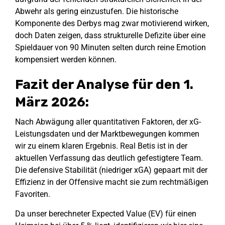
Abwehr als gering einzustufen. Die historische
Komponente des Derbys mag zwar motivierend wirken,
doch Daten zeigen, dass strukturelle Defizite über eine
Spieldauer von 90 Minuten selten durch reine Emotion
kompensiert werden können.
Fazit der Analyse für den 1.
März 2026:
Nach Abwägung aller quantitativen Faktoren, der xG-
Leistungsdaten und der Marktbewegungen kommen
wir zu einem klaren Ergebnis. Real Betis ist in der
aktuellen Verfassung das deutlich gefestigtere Team.
Die defensive Stabilität (niedriger xGA) gepaart mit der
Effizienz in der Offensive macht sie zum rechtmäßigen
Favoriten.
Da unser berechneter Expected Value (EV) für einen