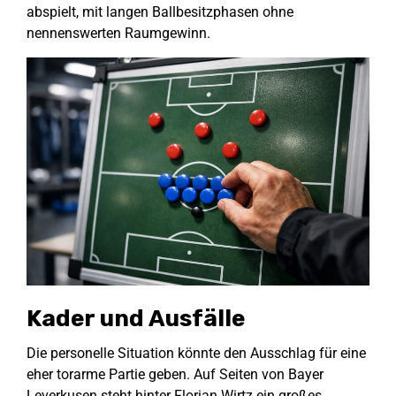
abspielt, mit langen Ballbesitzphasen ohne
nennenswerten Raumgewinn.
Kader und Ausfälle
Die personelle Situation könnte den Ausschlag für eine
eher torarme Partie geben. Auf Seiten von Bayer
Leverkusen steht hinter Florian Wirtz ein großes