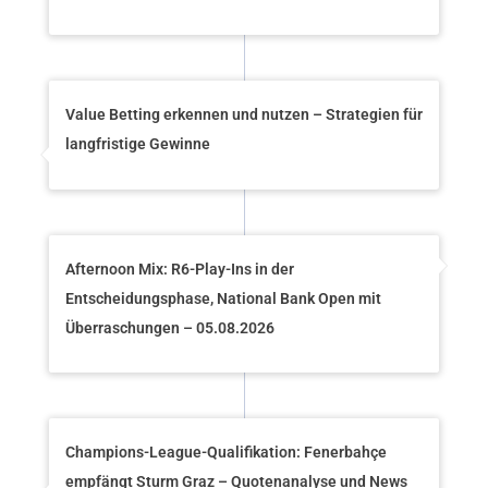
Value Betting erkennen und nutzen – Strategien für
langfristige Gewinne
Afternoon Mix: R6-Play-Ins in der
Entscheidungsphase, National Bank Open mit
Überraschungen – 05.08.2026
Champions-League-Qualifikation: Fenerbahçe
empfängt Sturm Graz – Quotenanalyse und News