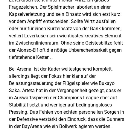
Fragezeichen. Der Spielmacher laboriert an einer
Kapselverletzung und sein Einsatz wird sich erst kurz
vor dem Anpfiff entscheiden. Sollte Wirtz ausfallen
oder nur für einen Kurzeinsatz von der Bank kommen,
verliert Leverkusen sein wichtigstes kreatives Element
im Zwischenlinienraum. Ohne seine Geistesblitze fehlt
der Alonso-Elf oft die nötige Unberechenbarkeit gegen
tiefstehende Ketten.
Bei Arsenal ist der Kader weitestgehend komplett,
allerdings liegt der Fokus hier klar auf der
Belastungssteuerung der Flügelspieler wie Bukayo
Saka. Arteta hat in der Vergangenheit gezeigt, dass er
in Auswärtsspielen der Champions League eher auf
Stabilität setzt und weniger auf bedingungsloses
Pressing. Das Fehlen von echten personellen Sorgen in
der Defensive verstärkt den Eindruck, dass die Gunners
in der BayArena wie ein Bollwerk agieren werden.