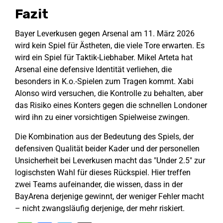
Fazit
Bayer Leverkusen gegen Arsenal am 11. März 2026
wird kein Spiel für Ästheten, die viele Tore erwarten. Es
wird ein Spiel für Taktik-Liebhaber. Mikel Arteta hat
Arsenal eine defensive Identität verliehen, die
besonders in K.o.-Spielen zum Tragen kommt. Xabi
Alonso wird versuchen, die Kontrolle zu behalten, aber
das Risiko eines Konters gegen die schnellen Londoner
wird ihn zu einer vorsichtigen Spielweise zwingen.
Die Kombination aus der Bedeutung des Spiels, der
defensiven Qualität beider Kader und der personellen
Unsicherheit bei Leverkusen macht das "Under 2.5" zur
logischsten Wahl für dieses Rückspiel. Hier treffen
zwei Teams aufeinander, die wissen, dass in der
BayArena derjenige gewinnt, der weniger Fehler macht
– nicht zwangsläufig derjenige, der mehr riskiert.