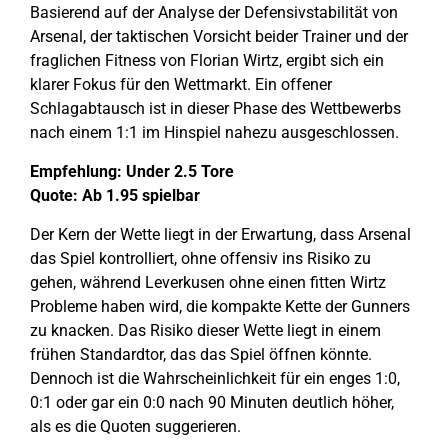
Basierend auf der Analyse der Defensivstabilität von
Arsenal, der taktischen Vorsicht beider Trainer und der
fraglichen Fitness von Florian Wirtz, ergibt sich ein
klarer Fokus für den Wettmarkt. Ein offener
Schlagabtausch ist in dieser Phase des Wettbewerbs
nach einem 1:1 im Hinspiel nahezu ausgeschlossen.
Empfehlung: Under 2.5 Tore
Quote: Ab 1.95 spielbar
Der Kern der Wette liegt in der Erwartung, dass Arsenal
das Spiel kontrolliert, ohne offensiv ins Risiko zu
gehen, während Leverkusen ohne einen fitten Wirtz
Probleme haben wird, die kompakte Kette der Gunners
zu knacken. Das Risiko dieser Wette liegt in einem
frühen Standardtor, das das Spiel öffnen könnte.
Dennoch ist die Wahrscheinlichkeit für ein enges 1:0,
0:1 oder gar ein 0:0 nach 90 Minuten deutlich höher,
als es die Quoten suggerieren.