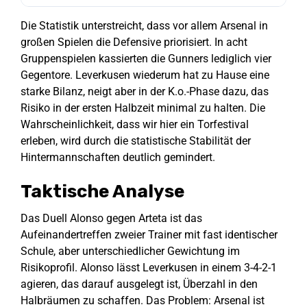
Die Statistik unterstreicht, dass vor allem Arsenal in
großen Spielen die Defensive priorisiert. In acht
Gruppenspielen kassierten die Gunners lediglich vier
Gegentore. Leverkusen wiederum hat zu Hause eine
starke Bilanz, neigt aber in der K.o.-Phase dazu, das
Risiko in der ersten Halbzeit minimal zu halten. Die
Wahrscheinlichkeit, dass wir hier ein Torfestival
erleben, wird durch die statistische Stabilität der
Hintermannschaften deutlich gemindert.
Taktische Analyse
Das Duell Alonso gegen Arteta ist das
Aufeinandertreffen zweier Trainer mit fast identischer
Schule, aber unterschiedlicher Gewichtung im
Risikoprofil. Alonso lässt Leverkusen in einem 3-4-2-1
agieren, das darauf ausgelegt ist, Überzahl in den
Halbräumen zu schaffen. Das Problem: Arsenal ist