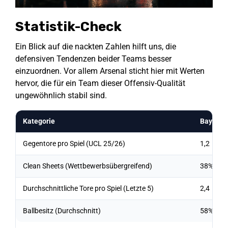
Statistik-Check
Ein Blick auf die nackten Zahlen hilft uns, die
defensiven Tendenzen beider Teams besser
einzuordnen. Vor allem Arsenal sticht hier mit Werten
hervor, die für ein Team dieser Offensiv-Qualität
ungewöhnlich stabil sind.
Kategorie
Bayer L
Gegentore pro Spiel (UCL 25/26)
1,2
Clean Sheets (Wettbewerbsübergreifend)
38%
Durchschnittliche Tore pro Spiel (Letzte 5)
2,4
Ballbesitz (Durchschnitt)
58%